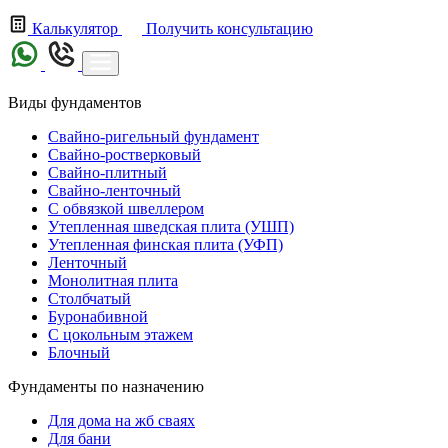
Калькулятор
Получить консультацию
Виды фундаментов
Свайно-ригельный фундамент
Свайно-ростверковый
Свайно-плитный
Свайно-ленточный
С обвязкой швеллером
Утепленная шведская плита (УШП)
Утепленная финская плита (УФП)
Ленточный
Монолитная плита
Столбчатый
Буронабивной
С цокольным этажем
Блочный
Фундаменты по назначению
Для дома на жб сваях
Для бани