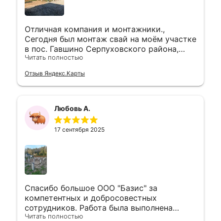
Отличная компания и монтажники.,
Сегодня был монтаж свай на моëм участке
в пос. Гавшино Серпуховского района,
Читать полностью
ребята приехали раньше оговоренного
времени, работу выполнили в полном
Отзыв Яндекс.Карты
объёме и качественно. Спасибо за
Отличную работу , за приемлемые деньги.
Любовь А.
17 сентября 2025
Спасибо большое ООО "Базис" за
компетентных и добросовестных
сотрудников. Работа была выполнена
Читать полностью
быстро и качественно. Огромная