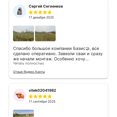
Сергей Сегиенков
17 декабря 2025
Спасибо большое компании Базис🤝, все
сделано оперативно. Завезли сваи и сразу
же начали монтаж. Особенно хочу
Читать полностью
отменить Евгения и Андрея ребята
мастера своего дела, установили сваи с
Отзыв Яндекс.Карты
оголовками за полтора дня , спасибо
большое очень доволен и рекомендую
компанию 👍👍👍
vitek02041982
17 сентября 2025