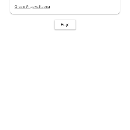
благодарность Евгению,Андрею,Алексею
Отзыв Яндекс.Карты
Александровичу и Александру
Николаевичу
Еще