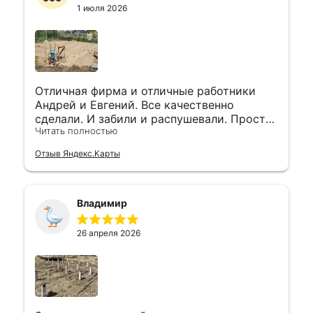
1 июля 2026
Отличная фирма и отличные работники
Андрей и Евгений. Все качественно
сделали. И забили и распушевали. Просто
Читать полностью
космос) А инженер Александр Иванович
вел процесс от начала и до конца, все
Отзыв Яндекс.Карты
подсказал и консультировал. Обращайтесь
в данную компанию, сделают все быстро и
качественно.
Владимир
26 апреля 2026