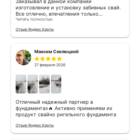
Заказывал в данной компании
изготовление и установку забивных свай.
Все отлично, впечатления только
Читать полностью
положительные. Цена адекватная, никаких
нареканий. Забили 20 свай примерно за
Отзыв Яндекс.Карты
четыре часа. Ребята работают быстро и
качественно. Рекомендую.
Максим Секлюцкий
27 февраля 2026
Отличный надежный партнер в
фундаментах🔥 Активно применяем их
продукт свайно ригельного фундамента
Отзыв Яндекс.Карты