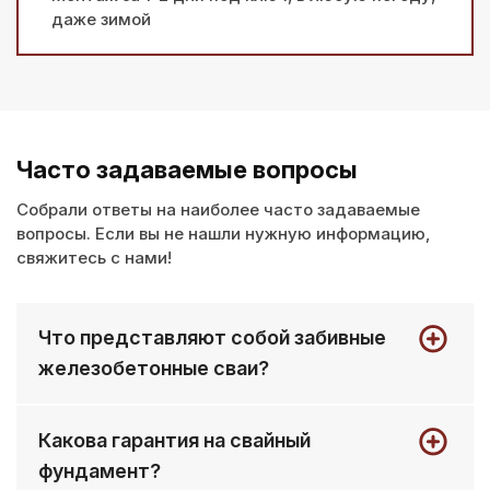
даже зимой
Часто задаваемые вопросы
Собрали ответы на наиболее часто задаваемые
вопросы. Если вы не нашли нужную информацию,
свяжитесь с нами!
Что представляют собой забивные
железобетонные сваи?
Это готовые армированные бетонные
Какова гарантия на свайный
стержни, которые забиваются в грунт
фундамент?
специальной техникой до плотного слоя.