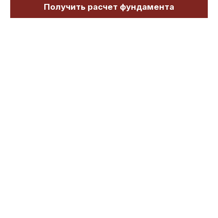
Получить расчет фундамента
Преимущества фундамента
на железобетонных сваях
Cрок службы
до 100 лет,
не требует
усадки