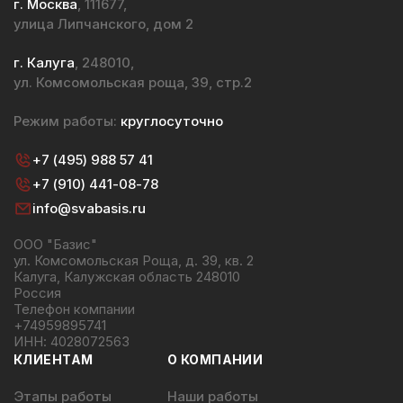
г. Москва
, 111677,
улица Липчанского, дом 2
г. Калуга
, 248010,
ул. Комсомольская роща, 39, стр.2
Режим работы:
круглосуточно
+7 (495) 988 57 41
+7 (910) 441-08-78
info@svabasis.ru
ООО "Базис"
ул. Комсомольская Роща, д. 39, кв. 2
Калуга, Калужская область 248010
Россия
Телефон компании
+74959895741
ИНН: 4028072563
КЛИЕНТАМ
О КОМПАНИИ
Этапы работы
Наши работы