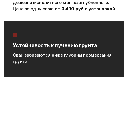
дешевле монолитного мелкозаглубленного.
Цена за одну сваю
от 3 490 руб с установкой
Устойчивость к пучению грунта
Сваи забиваются ниже глубины промерзания
грунта
Высокая несущая способность
Несущая способность одной сваи до 50 тонн
(в зависимости от грунта)