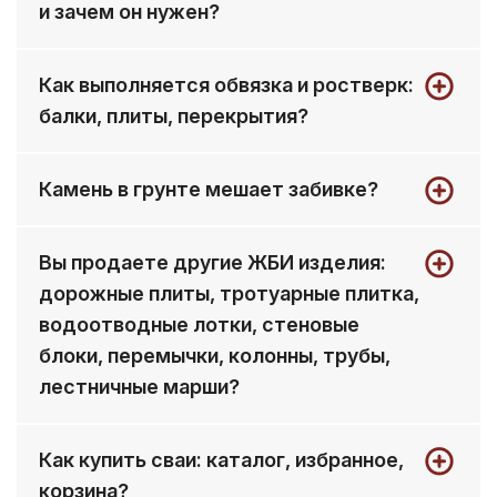
и зачем он нужен?
зависит от геологии и проекта.
Наконечник помогает проходить плотные
Как выполняется обвязка и ростверк:
слои и снижать риск повреждений при
балки, плиты, перекрытия?
забивке (вариант исполнения зависит от
серии изделия).
После установки свай их объединяют
Камень в грунте мешает забивке?
через обвязку или ростверк: далее можно
опирать балки, плиты и перекрытия
Отдельный камень может усложнить
согласно проекту.
Вы продаете другие ЖБИ изделия:
работу, но обычно решение подбирают по
дорожные плиты, тротуарные плитка,
месту: корректируют точку погружения и
схему свайного поля.
водоотводные лотки, стеновые
блоки, перемычки, колонны, трубы,
лестничные марши?
Мы специализируемся на ЖБИ для свайных
Как купить сваи: каталог, избранное,
решений (сваи и комплектующие). По
корзина?
запросу подскажем, где в регионе обычно