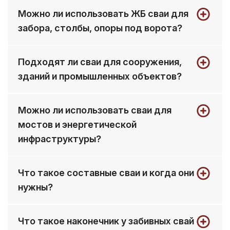
Сваи изготавливаются из бетона с
расчет.
Можно ли использовать ЖБ сваи для
армированием: арматура формирует
забора, столбы, опоры под ворота?
каркас, который обеспечивает прочность
и работу на изгиб при забивке и
Да, сваи применяют как основание для
эксплуатации.
Подходят ли сваи для сооружения,
забора, под столбы и разные опоры -
зданий и промышленных объектов?
важно правильно подобрать длину и
сечение под ветровую нагрузку и грунт.
Подходят для разных сооружения и
Можно ли использовать сваи для
зданий, но решение принимается по
мостов и энергетической
проекту: учитываются нагрузки, схема
ростверка/обвязки и условия площадки.
инфраструктуры?
Для отдельных задач (опоры, мачты,
Что такое составные сваи и когда они
элементы энергетической
нужны?
инфраструктуры) сваи применяются, но
требования выше: нужен проект и расчет
Составные применяют, когда нужна
по нагрузкам, иногда - усиленные решения.
Что такое наконечник у забивных свай
большая длина погружения. Подбор