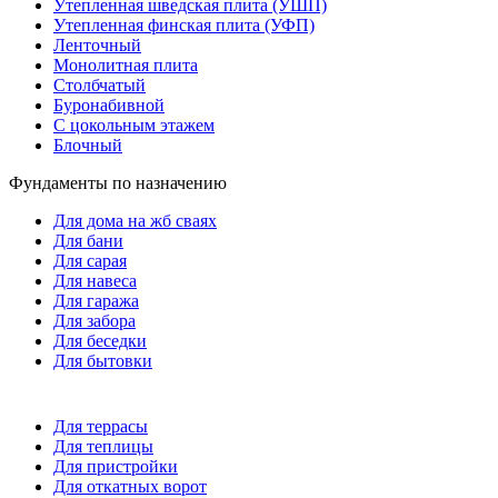
Утепленная шведская плита (УШП)
Утепленная финская плита (УФП)
Ленточный
Монолитная плита
Столбчатый
Буронабивной
С цокольным этажем
Блочный
Фундаменты по назначению
Для дома на жб сваях
Для бани
Для сарая
Для навеса
Для гаража
Для забора
Для беседки
Для бытовки
Для террасы
Для теплицы
Для пристройки
Для откатных ворот