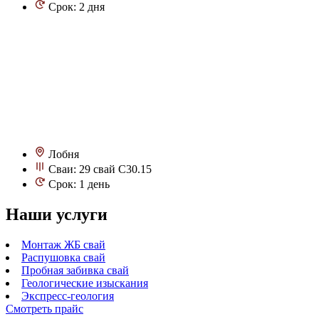
Срок: 2 дня
Лобня
Сваи: 29 свай С30.15
Срок: 1 день
Наши услуги
Монтаж ЖБ свай
Распушовка свай
Пробная забивка свай
Геологические изыскания
Экспресс-геология
Смотреть прайс