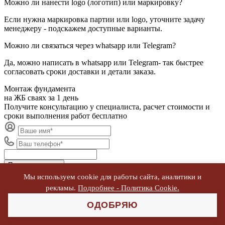
Можно ли нанести logo (логотип) или маркировку?
Если нужна маркировка партии или logo, уточните задачу
менеджеру - подскажем доступные варианты.
Можно ли связаться через whatsapp или Telegram?
Да, можно написать в whatsapp или Telegram- так быстрее
согласовать сроки доставки и детали заказа.
Монтаж фундамента
на ЖБ сваях за 1 день
Получите консультацию у специалиста, расчет стоимости и
сроки выполнения работ бесплатно
Перезвоните мне
Даю согласие на обработку персональных данных
Мы используем cookie для работы сайта, аналитики и
согласно
Политике обработки ПД
рекламы.
Подробнее - Политика Cookie.
Подпишитесь на наш
Телеграм канал
ОДОБРЯЮ
и будьте в курсе последних новостей